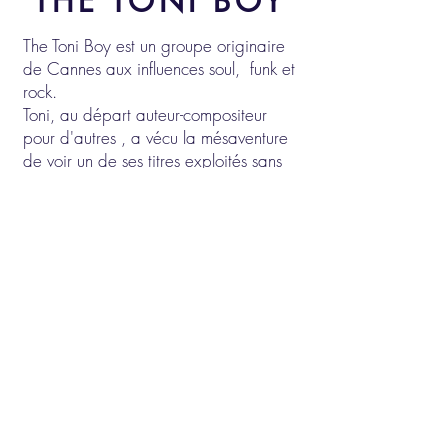
THE TONI BOY
The Toni Boy est un groupe originaire
de Cannes aux influences soul, funk et
rock.
Toni, au départ auteur-compositeur
pour d'autres , a vécu la mésaventure
de voir un de ses titres exploités sans
son autorisation.
Il prendra la décision de , désormais,
interpréter ses propres créations.
The Toni Boy
Sur scène le Samedi 13 Juin 2026