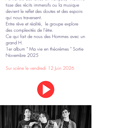
tisse des récits immersifs ou la musique
devient le reflet des doutes et des espoirs
qui nous traversent.
Entre rêve et réalité, le groupe explore
des complexités de l'être.
Ce qui fait de nous des Hommes avec un
grand H.
1er album " Ma vie en théorèmes " Sortie
Novembre 2025
Sur scène le vendredi 12 Juin 2026