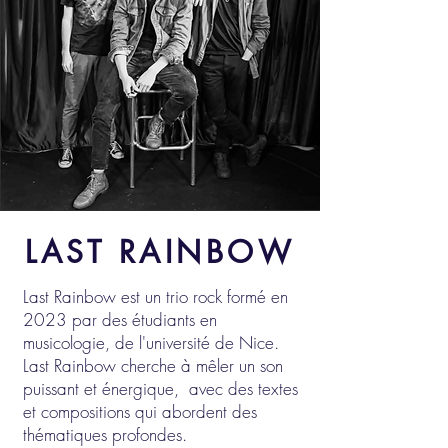
LAST RAINBOW
Last Rainbow est un trio rock formé en
2023 par des étudiants en
musicologie, de l'université de Nice.
Last Rainbow cherche à mêler un son
puissant et énergique, avec des textes
et compositions qui abordent des
thématiques profondes.